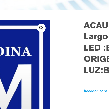
ACAU
Largo
LED 
ORIG
LUZ:
Acceder para 