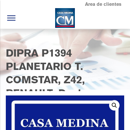
Area de clientes
menu
DIPRA P1394
PLANETARIO T.
COMSTAR, Z42,
RENAULT, Duster,
Logan, Sandero, Kwid
1.0