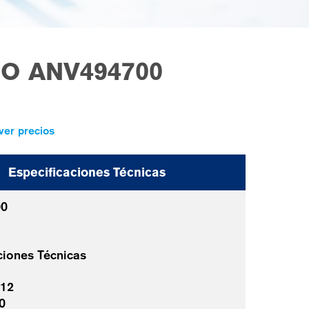
O ANV494700
ver precios
Especificaciones Técnicas
00
ciones Técnicas
 12
0