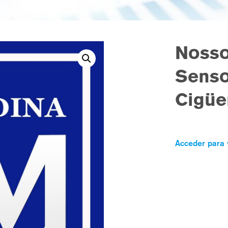
Nosso
Senso
Cigüe
Acceder para 