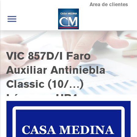
Area de clientes
menu
VIC 857D/I Faro
Auxiliar Antiniebla
Classic (10/…)
Lámpara HB4