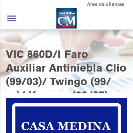
Area de clientes
menu
VIC 860D/I Faro
Auxiliar Antiniebla Clio
(99/03)/ Twingo (99/
…)/ Kangoo (99/07)
Lámpara H3 Con Aro
De Sujeción