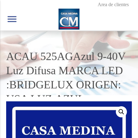
Area de clientes
menu
ACAU 525AGAzul 9-40V
Luz Difusa MARCA LED
:BRIDGELUX ORIGEN:
USA LUZ:AZUL