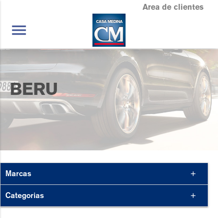
Area de clientes
menu
BERU
Marcas
add
Categorias
add