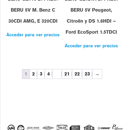
BERU 5V M. Benz C
BERU 5V Peugeot,
30CDI AMG, E 320CDI
Citroën y DS 1.6HDI –
Ford EcoSport 1.5TDCI
Acceder para ver precios
Acceder para ver precios
1
2
3
4
…
21
22
23
→