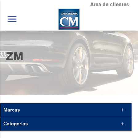
Area de clientes
menu
ZM
Marcas
add
Categorias
add